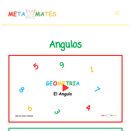
Ir
al
contenido
Angulos
Reproducir
vídeo