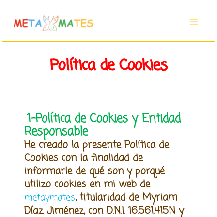
Ir
al
contenido
Política de Cookies
1-Política de Cookies y Entidad
Responsable
He creado la presente Política de
Cookies con la finalidad de
informarle de qué son y porqué
utilizo cookies en mi web de
, titularidad de Myriam
metaymates
Díaz Jiménez, con D.N.I. 16.561.415N y