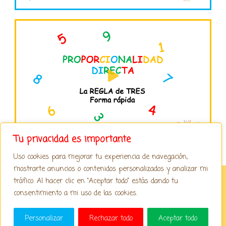
Reproducir
vídeo
Tu privacidad es importante
Uso cookies para mejorar tu experiencia de navegación,
mostrarte anuncios o contenidos personalizados y analizar mi
tráfico. Al hacer clic en “Aceptar todo” estás dando tu
Copyright © 2026 metaYmates
consentimiento a mi uso de las cookies.
Aviso Legal
Cookies
Privacidad
/
/
Escríbeme
Personalizar
Rechazar todo
Aceptar todo